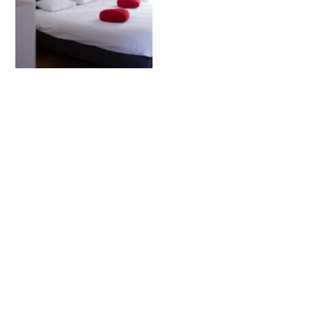
Équipements et services
UN CADRE SPACIEUX ET NATUREL PENSÉ POUR LES SÉJOURS
EN GROUPE
CONFORT & ESPACES DE VIE
Chauffage central
Cheminée